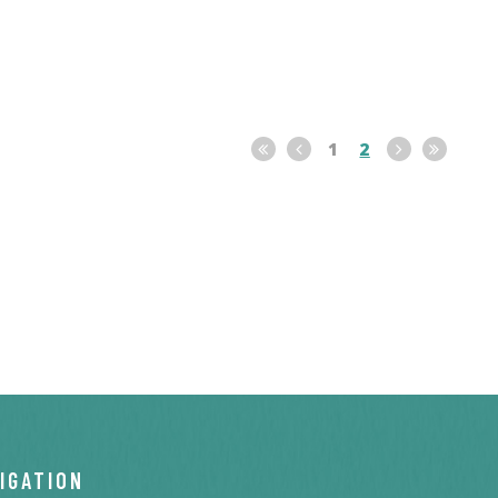
1
2
IGATION