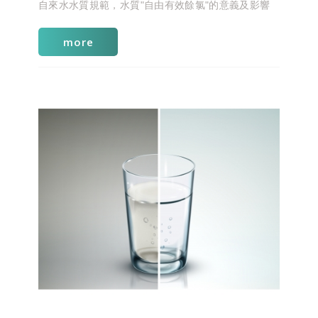
自來水水質規範，水質"自由有效餘氯"的意義及影響
more