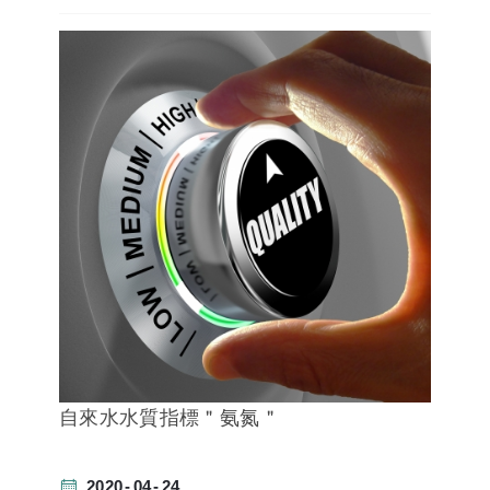
自來水水質指標＂氨氮＂
2020
04
24