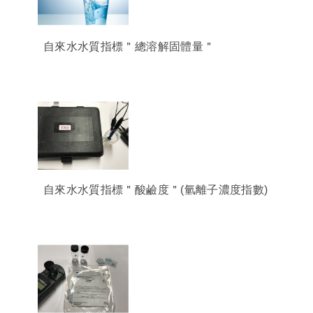
自來水水質指標＂總溶解固體量＂
自來水水質指標＂酸鹼度＂(氫離子濃度指數)