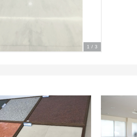
1
/
3