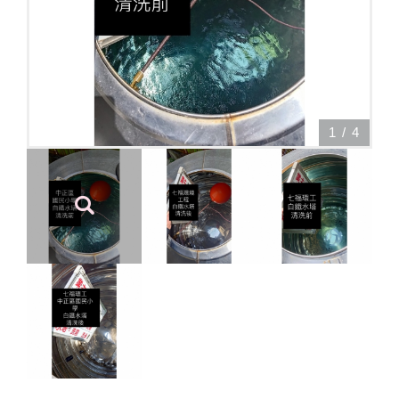
1
/
4