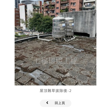
屋頂雜草拔除後-2
回上頁