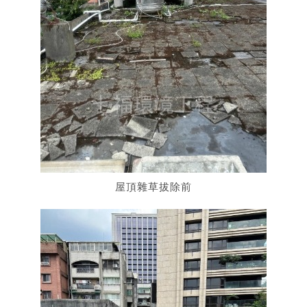
屋頂雜草拔除前