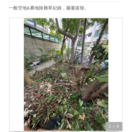
一般空地&農地除雜草紀錄，藤蔓拔除。
1
/
4